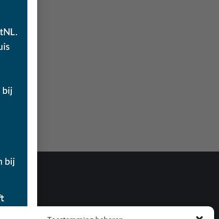
 NAAR
r ons