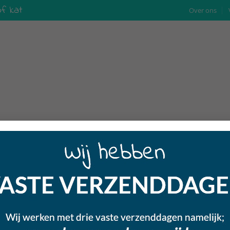
f kat
Over ons
L
TRAINERS
CONTACT
naam of e-mailadres in. Je ontvangt een link via e-mail om