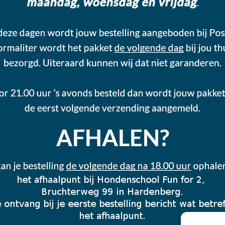
KLANTENSERVICE
GA
Veelgestelde vragen
Ove