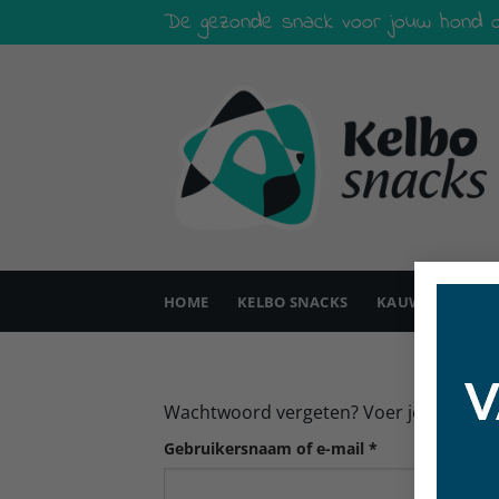
Ga
De gezonde snack voor jouw hond o
naar
inhoud
HOME
KELBO SNACKS
KAUWMATERIAA
Wachtwoord vergeten? Voer je gebruikers
Vereist
Gebruikersnaam of e-mail
*