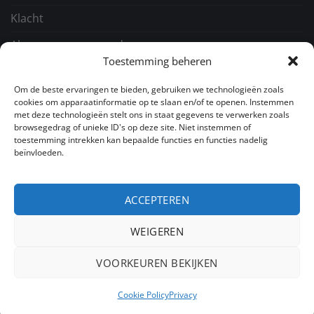
Klacht
Algemene voorwaarden
Toestemming beheren
GA NAAR
Om de beste ervaringen te bieden, gebruiken we technologieën zoals
cookies om apparaatinformatie op te slaan en/of te openen. Instemmen
met deze technologieën stelt ons in staat gegevens te verwerken zoals
Over ons
browsegedrag of unieke ID's op deze site. Niet instemmen of
toestemming intrekken kan bepaalde functies en functies nadelig
Snacks
beïnvloeden.
Nieuws
ACCEPTEREN
Contact
WEIGEREN
PayPal
IDeal
Bancontact
VOORKEUREN BEKIJKEN
Copyright 2026 ©
Kelbo snacks
Cookie Policy
Privacy
Joomlapartner Internetbureau