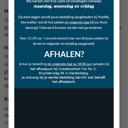
Milieu bewust
Ook wij willen graag ons steentje bijdragen en
gebruiken daarom bij het verzenden schone gebruikte
dozen om jouw bestelling te versturen.
Hoe plaats ik een bestelling?
Plaats het product van jouw keuze in de winkelwagen
door op de “in winkelwagen” knop te klikken. Vul alle
gegevens in en doorloop de stappen. Pas als je op de
knop
“BESTELLING PLAATSEN
” drukt, is de bestelling
definitief.
Kan ik een bestelling annuleren?
Ja, indien de bestelling nog niet verstuurd is.
Neem hiervoor contact met ons op via
kelbosnacks@hotmail.com
of bel 06 – 29 54 28 57