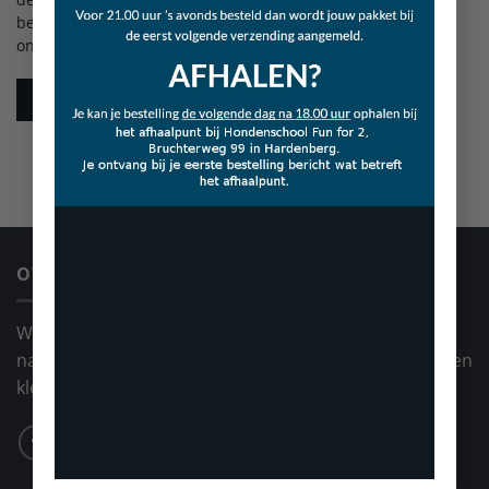
beheren en voor andere doeleinden zoals omschreven in
onze
privacybeleid
.
REGISTREREN
OVER ONS
Wij zijn een kleinschalige producent van 100%
natuurlijke hondensnacks. Wij gebruiken absoluut geen
kleur-, geur- of smaakstoffen in onze producten.