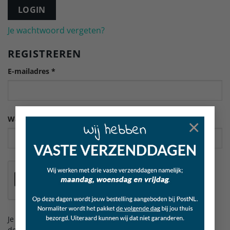
LOGIN
Je wachtwoord vergeten?
REGISTREREN
Vereist
E-mailadres
*
Vereist
Wachtwoord
*
×
Je persoonlijke gegevens worden gebruikt om je ervaring op
deze site te ondersteunen, om toegang tot je account te