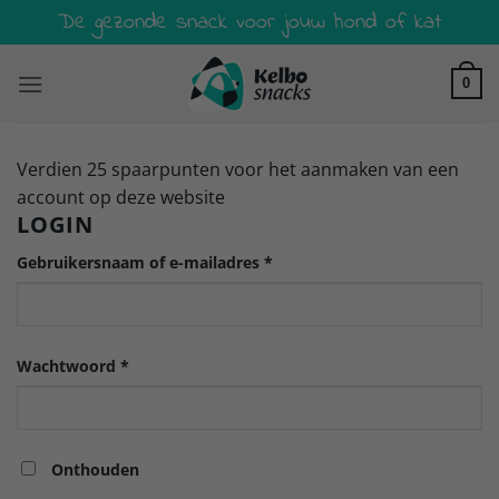
Ga
De gezonde snack voor jouw hond of kat
naar
inhoud
0
Verdien 25 spaarpunten voor het aanmaken van een
account op deze website
LOGIN
Vereist
Gebruikersnaam of e-mailadres
*
Vereist
Wachtwoord
*
Onthouden