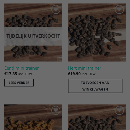
Toevoegen
Toevoegen
aan
aan
verlanglijst
verlanglijst
TIJDELIJK UITVERKOCHT
Eend mini trainer
Hert mini trainer
€
17.35
€
19.90
Incl. BTW
Incl. BTW
LEES VERDER
TOEVOEGEN AAN
WINKELWAGEN
Toevoegen
Toevoegen
aan
aan
verlanglijst
verlanglijst