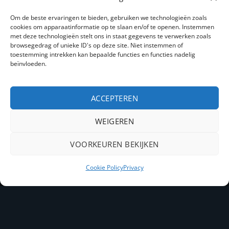
GA NAAR
Om de beste ervaringen te bieden, gebruiken we technologieën zoals
cookies om apparaatinformatie op te slaan en/of te openen. Instemmen
met deze technologieën stelt ons in staat gegevens te verwerken zoals
Over ons
browsegedrag of unieke ID's op deze site. Niet instemmen of
toestemming intrekken kan bepaalde functies en functies nadelig
Snacks
beïnvloeden.
Nieuws
ACCEPTEREN
Contact
WEIGEREN
PayPal
IDeal
Bancontact
VOORKEUREN BEKIJKEN
Copyright 2026 ©
Kelbo snacks
Cookie Policy
Privacy
Joomlapartner Internetbureau