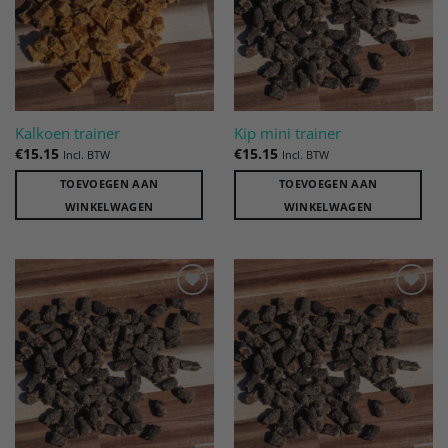
Kalkoen trainer
Kip mini trainer
€
15.15
€
15.15
Incl. BTW
Incl. BTW
TOEVOEGEN AAN
TOEVOEGEN AAN
WINKELWAGEN
WINKELWAGEN
Toevoegen
Toevoegen
aan
aan
verlanglijst
verlanglijst