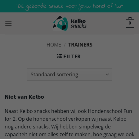
Ga
De gezonde snack voor jouw hond of kat
naar
inhoud
0
HOME
/
TRAINERS
FILTER
𝗡𝗶𝗲𝘁 𝘃𝗮𝗻 𝗞𝗲𝗹𝗯𝗼
Naast Kelbo snacks hebben wij ook Hondenschool Fun
for 2. Op de hondenschool verkopen wij naast Kelbo
nog andere snacks. Wij hebben simpelweg de
capaciteit niet om alles zelf te maken, hoe graag we ook