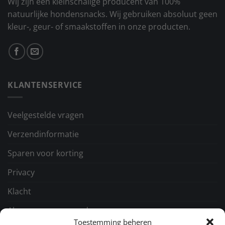
Wij zijn een kleinschalige producent van 100%
natuurlijke hondensnacks. Wij gebruiken absoluut geen
kleur-, geur- of smaakstoffen in onze producten.
KLANTENSERVICE
Veelgestelde vragen
Verzendinformatie
Sparen voor korting
Privacy
Klacht
Algemene voorwaarden
Toestemming beheren