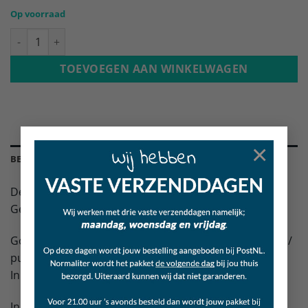
Op voorraad
Lamslong trainer aantal
TOEVOEGEN AAN WINKELWAGEN
×
BESCHRIJVING
De lamslong trainer zijn kleine niet breekbare stukjes.
Geschikt voor alle honden jong of oud.
Goed te gebruiken voor training of om zoekspelletjes /
puzzels mee te vullen.
In een hersluitbare plastic zak verpakt.
Inhoud: 650 gram