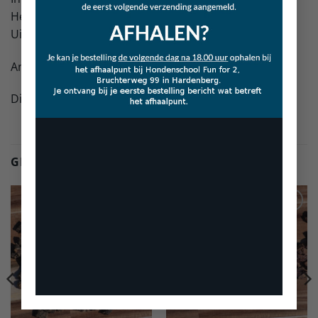
Herkomst 100% lam / EU
Uiteraard zonder enige toevoegingen!
Analyse: Eiwit: 78.7%, Vet: 4.7%, As: 3,9%, Vocht: 7,2%.
Dit product is niet door Kelbo snacks geproduceerd.
GERELATEERDE PRODUCTEN
Toevoegen
Toevoegen
aan
aan
verlanglijst
verlanglijst