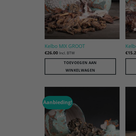
Kelbo MIX GROOT
Kelb
€
26.00
€
15.
Incl. BTW
TOEVOEGEN AAN
WINKELWAGEN
Aanbieding!
Toevoegen
aan
verlanglijst