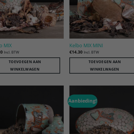
o MIX
Kelbo MIX MINI
20
€
14.30
Incl. BTW
Incl. BTW
TOEVOEGEN AAN
TOEVOEGEN AAN
WINKELWAGEN
WINKELWAGEN
Aanbieding!
Toevoegen
Toevoe
aan
aan
verlanglijst
verlangl