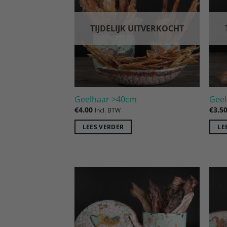
verlanglijst
TIJDELIJK UITVERKOCHT
Geelhaar >40cm
Geel
€
4.00
€
3.5
Incl. BTW
LEES VERDER
LE
Toevoegen
aan
verlanglijst