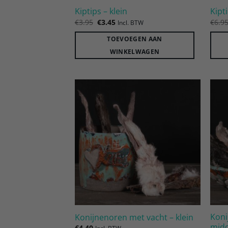
Kiptips – klein
Kipt
Oorspronkelijke
Huidige
€
3.95
€
3.45
€
6.9
Incl. BTW
prijs
prijs
was:
is:
TOEVOEGEN AAN
€3.95.
€3.45.
WINKELWAGEN
Toevoegen
aan
verlanglijst
Koni
Konijnenoren met vacht – klein
mid
€
4.40