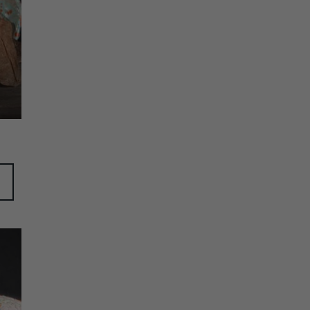
ijst
gen
ijst