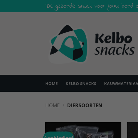
Ga
De gezonde snack voor jouw hond o
naar
inhoud
HOME
KELBO SNACKS
KAUWMATERIAA
HOME
/
DIERSOORTEN
Aanbieding!