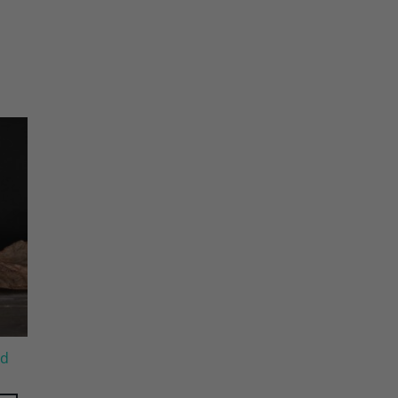
gen
ijst
ud