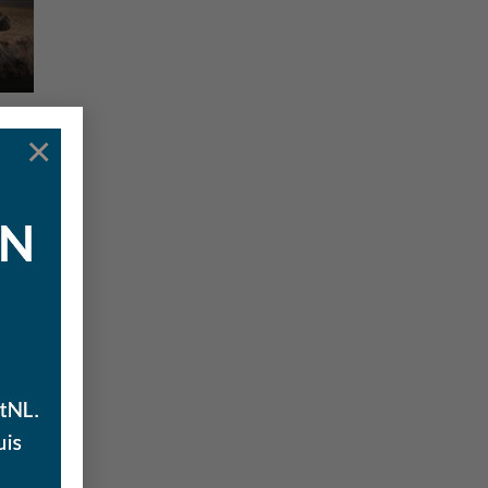
×
gen
ijst