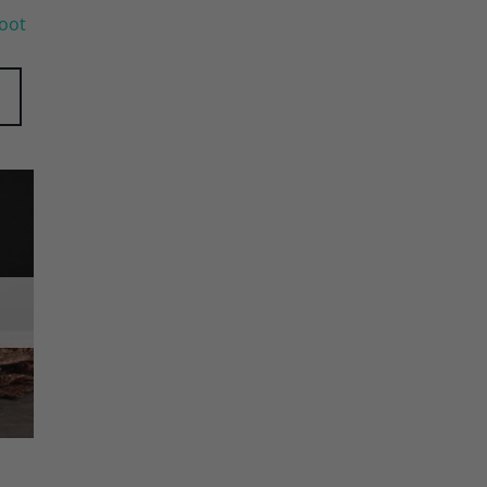
root
gen
ijst
T