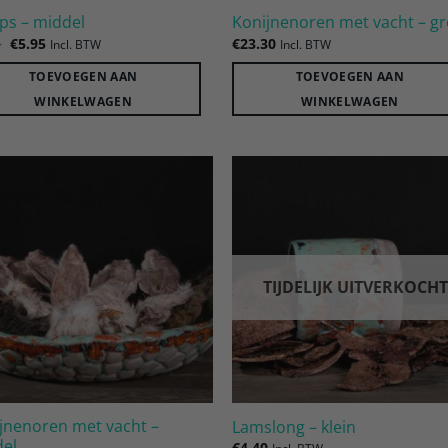
ips – middel
Konijnenoren met vacht – g
Oorspronkelijke
Huidige
5
€
5.95
€
23.30
Incl. BTW
Incl. BTW
prijs
prijs
was:
is:
TOEVOEGEN AAN
TOEVOEGEN AAN
€6.95.
€5.95.
WINKELWAGEN
WINKELWAGEN
Toevoegen
Toevoe
aan
aan
verlanglijst
verlangl
TIJDELIJK UITVERKOCH
jnenoren met vacht –
Lamslong – klein
del
€
4.40