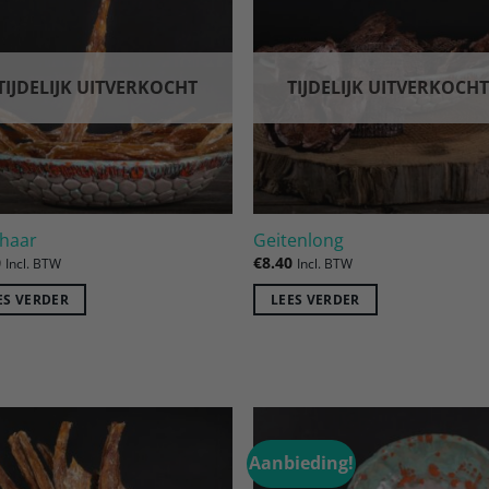
Toevoegen
Toevoe
aan
aan
verlanglijst
verlangl
TIJDELIJK UITVERKOCHT
TIJDELIJK UITVERKOCH
haar
Geitenlong
0
€
8.40
Incl. BTW
Incl. BTW
ES VERDER
LEES VERDER
Aanbieding!
Toevoegen
Toevoe
aan
aan