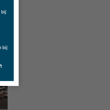
gen
ijst