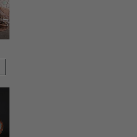
gen
ijst