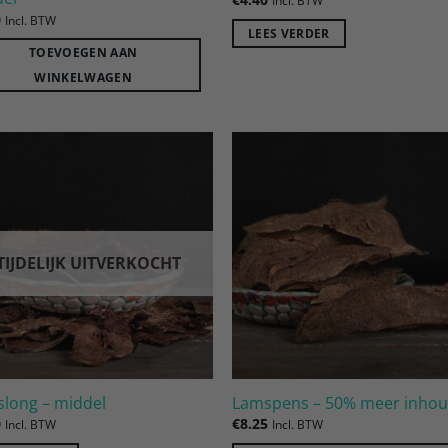
Incl. BTW
0
Incl. BTW
LEES VERDER
TOEVOEGEN AAN
WINKELWAGEN
Toevoegen
Toevoe
aan
aan
verlanglijst
verlangl
TIJDELIJK UITVERKOCHT
long – middel
Lamspens – 50% meer inho
0
€
8.25
Incl. BTW
Incl. BTW