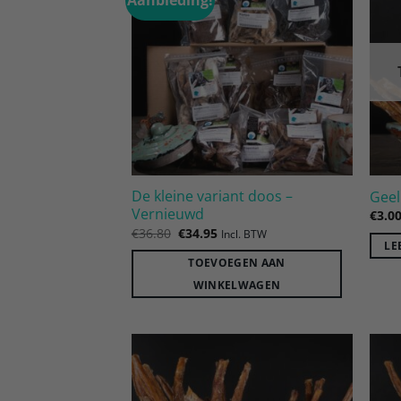
Toevoegen
aan
verlanglijst
De kleine variant doos –
Geel
Vernieuwd
€
3.0
Oorspronkelijke
Huidige
€
36.80
€
34.95
Incl. BTW
prijs
prijs
LE
was:
is:
TOEVOEGEN AAN
€36.80.
€34.95.
WINKELWAGEN
Toevoegen
aan