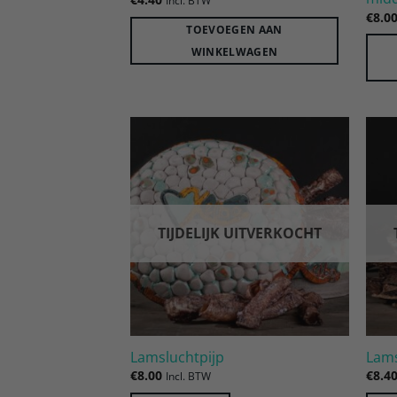
Incl. BTW
€
8.0
TOEVOEGEN AAN
WINKELWAGEN
Toevoegen
aan
verlanglijst
TIJDELIJK UITVERKOCHT
Lamsluchtpijp
Lams
€
8.00
€
8.4
Incl. BTW