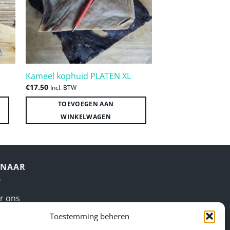
WINKELW
Kameel kophuid PLATEN XL
€
17.50
Incl. BTW
TOEVOEGEN AAN
WINKELWAGEN
 NAAR
r ons
Toestemming beheren
cks