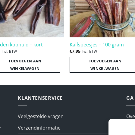
den kophuid – kort
Kalfspeesjes – 100 gram
0
€
7.95
Incl. BTW
Incl. BTW
TOEVOEGEN AAN
TOEVOEGEN AAN
WINKELWAGEN
WINKELWAGEN
KLANTENSERVICE
GA
Veelgestelde vragen
Ove
Verzendinformatie
Sna
f