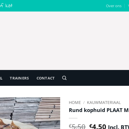
f kat
Over ons
L
TRAINERS
CONTACT
HOME
/
KAUWMATERIAAL
Rund kophuid PLAAT M
Toevoegen
aan
Oorspronke
Huidig
5.50
4.50
€
€
Incl. B
verlanglijst