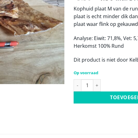
prijs
prijs
Kophuid plaat M van de run
was:
is:
plaat is echt minder dik da
€5.50.
€4.50.
plaat waar flink op gekauw
Analyse: Eiwit: 71,8%, Vet: 5
Herkomst 100% Rund
Dit product is niet door K
Op voorraad
Rund kophuid PLAAT M aanta
TOEVOEGE