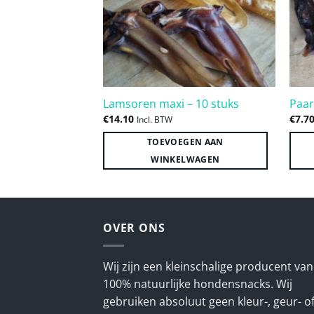
Lamsoren maxi – 10 stuks
Paar
€
14.10
€
7.7
Incl. BTW
TOEVOEGEN AAN
WINKELWAGEN
OVER ONS
Wij zijn een kleinschalige producent van
100% natuurlijke hondensnacks. Wij
gebruiken absoluut geen kleur-, geur- o