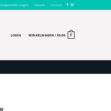
Veelgestelde vragen
Nieuws
Contact
LOGIN
WINKELWAGEN /
€
0.00
0
lijke
e
TW