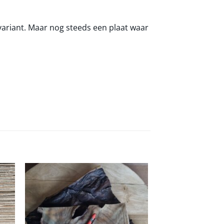
variant. Maar nog steeds een plaat waar
Bullepees 20cm –
gen
Toevoegen
aan
€
3.95
Incl. BTW
jst
verlanglijst
TOEVOEGE