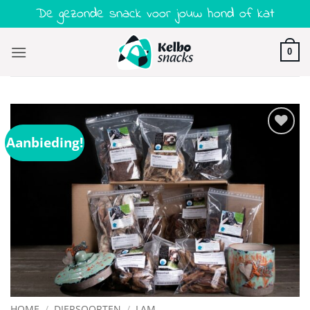
Ga
De gezonde snack voor jouw hond of kat
naar
inhoud
0
Aanbieding!
Toevoegen
aan
verlanglijst
HOME
/
DIERSOORTEN
/
LAM