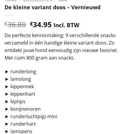
De kleine variant doos – Vernieuwd
Oorspronkelijke
Huidige
36.80
34.95
€
€
Incl. BTW
prijs
prijs
De perfecte kennismaking: 9 verschillende snacks
was:
is:
verzameld in één handige kleine variant doos. Zo
€36.80.
€34.95.
ontdekt jouw hond eenvoudig zijn nieuwe favoriet.
Met ruim 800 gram aan snacks.
► runderlong
► lamslong
► kippennek
► kippenhart
► kiptips
► konijnenoren
► runderluchtpijp mini
► runderhart
► lamspens