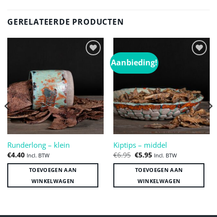
GERELATEERDE PRODUCTEN
Aanbieding!
Toevoegen
Toevoegen
aan
aan
verlanglijst
verlanglijst
Runderlong – klein
Kiptips – middel
Oorspronkelijke
Huidige
€
4.40
€
6.95
€
5.95
Incl. BTW
Incl. BTW
prijs
prijs
was:
is:
TOEVOEGEN AAN
TOEVOEGEN AAN
€6.95.
€5.95.
WINKELWAGEN
WINKELWAGEN