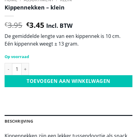
Kippennekken – klein
Oorspronkelijke
Huidige
3.95
3.45
€
€
Incl. BTW
prijs
prijs
De gemiddelde lengte van een kippennek is 10 cm.
was:
is:
Eén kippennek weegt ± 13 gram.
€3.95.
€3.45.
Op voorraad
Kippennekken - klein aantal
TOEVOEGEN AAN WINKELWAGEN
BESCHRIJVING
Kippennekken zijn een lekker tussendoortje als snack.