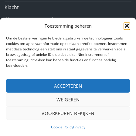
Klacht
Algemene voorwaarden
Toestemming beheren
GA NAAR
Om de beste ervaringen te bieden, gebruiken we technologieën zoals
cookies om apparaatinformatie op te slaan en/of te openen. Instemmen
met deze technologieën stelt ons in staat gegevens te verwerken zoals
Over ons
browsegedrag of unieke ID's op deze site. Niet instemmen of
toestemming intrekken kan bepaalde functies en functies nadelig
Snacks
beïnvloeden.
Nieuws
ACCEPTEREN
Contact
WEIGEREN
PayPal
IDeal
Bancontact
VOORKEUREN BEKIJKEN
Copyright 2026 ©
Kelbo snacks
Cookie Policy
Privacy
Joomlapartner Internetbureau