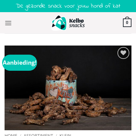
Ga
De gezonde snack voor jouw hond of kat
naar
inhoud
0
Aanbieding!
Toevoegen
aan
verlanglijst
HOME
/
ASSORTIMENT
/
KLEIN