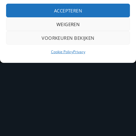
Nieuws
ACCEPTEREN
Contact
WEIGEREN
PayPal
IDeal
Bancontact
VOORKEUREN BEKIJKEN
Copyright 2026 ©
Kelbo snacks
Cookie Policy
Privacy
Joomlapartner Internetbureau