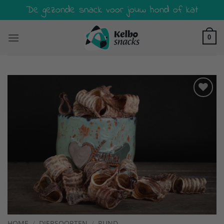
Ga
De gezonde snack voor jouw hond of kat
naar
inhoud
0
Toevoegen
aan
verlanglijst
HOME
/
DIERSOORTEN
/
RUND