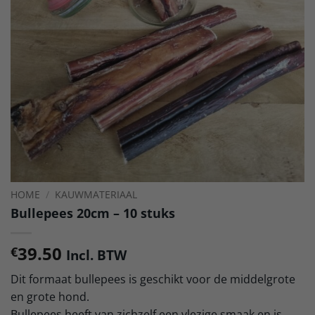
HOME
/
KAUWMATERIAAL
Bullepees 20cm – 10 stuks
39.50
€
Incl. BTW
Dit formaat bullepees is geschikt voor de middelgrote
en grote hond.
Bullepees heeft van zichzelf een vlezige smaak en is