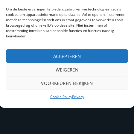
GA NAAR
Om de beste ervaringen te bieden, gebruiken we technologieën zoals
cookies om apparaatinformatie op te slaan en/of te openen. Instemmen
met deze technologieën stelt ons in staat gegevens te verwerken zoals
Over ons
browsegedrag of unieke ID's op deze site. Niet instemmen of
toestemming intrekken kan bepaalde functies en functies nadelig
Snacks
beïnvloeden.
Nieuws
ACCEPTEREN
Contact
WEIGEREN
PayPal
IDeal
Bancontact
VOORKEUREN BEKIJKEN
Copyright 2026 ©
Kelbo snacks
Cookie Policy
Privacy
Joomlapartner Internetbureau