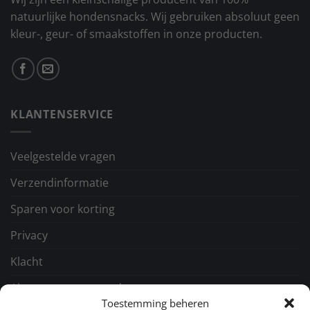
natuurlijke hondensnacks. Wij gebruiken absoluut geen
kleur-, geur- of smaakstoffen in onze producten.
KLANTENSERVICE
Veelgestelde vragen
Verzendinformatie
Sparen voor korting
Privacy
Klacht
Algemene voorwaarden
Toestemming beheren