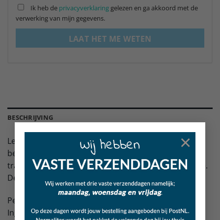
Ik heb de
privacyverklaring
gelezen en ga akkoord met de
verwerking van mijn gegevens.
LAAT HET ME WETEN
BESCHRIJVING
×
Lekker dun en gemakkelijk te breken in kleine
beloningen. Daarom ideaal om te gebruiken als
trainingsvoertje, maar ook te geven als tussendoortje.
De rondjes kraakbeen zijn iets lastiger te breken.
Per 135 gram verpakt in een hersluitbare plastic zak.
Ingrediënten: lamslong