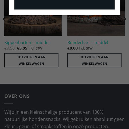
verlanglijst
verlanglijst
Kippenharten – middel
Runderhart – middel
Oorspronkelijke
Huidige
€
7.50
€
5.95
€
8.00
Incl. BTW
Incl. BTW
prijs
prijs
was:
is:
TOEVOEGEN AAN
TOEVOEGEN AAN
€7.50.
€5.95.
WINKELWAGEN
WINKELWAGEN
OVER ONS
Wij zijn een kleinschalige producent van 100%
natuurlijke hondensnacks. Wij gebruiken absoluut geen
kleur-, geur- of smaakstoffen in onze producten.