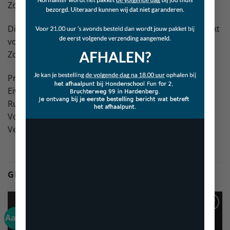
Zolang de voorraad strekt.
Dit is geen voer, maar een tussendoortje. Niet geschikt
voor menselijke consumptie.
Zorg altijd voor vers drinkwater.
Productspecificaties
Eiwit: 79,3%
Ruwe as: 7,8%
Vocht: 5,1%
Vet: 9,8%
GERELATEERDE PRODUCTEN
Aanbieding!
Toevoegen
Toevoegen
aan
aan