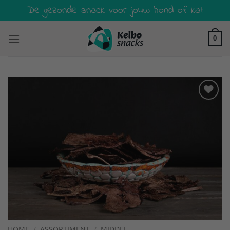
Ga
De gezonde snack voor jouw hond of kat
naar
inhoud
0
Toevoegen
aan
verlanglijst
HOME
/
ASSORTIMENT
/
MIDDEL