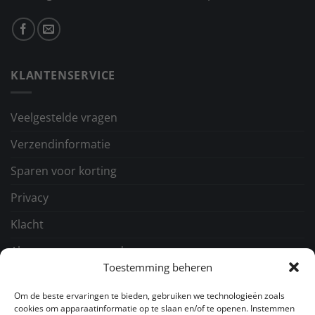
KLANTENSERVICE
Veelgestelde vragen
Verzendinformatie
Sparen voor korting
Privacy
Klacht
Algemene voorwaarden
Toestemming beheren
GA NAAR
Om de beste ervaringen te bieden, gebruiken we technologieën zoals
cookies om apparaatinformatie op te slaan en/of te openen. Instemmen