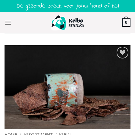
Ga
De gezonde snack voor jouw hond of kat
naar
inhoud
0
Toevoegen
aan
verlanglijst
HOME
/
ASSORTIMENT
/
KLEIN