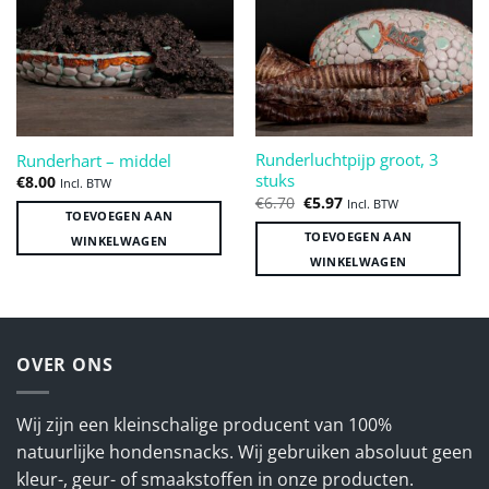
verlanglijst
verlanglijst
Runderluchtpijp groot, 3
Runderhart – middel
stuks
€
8.00
Incl. BTW
Oorspronkelijke
Huidige
€
6.70
€
5.97
Incl. BTW
prijs
prijs
TOEVOEGEN AAN
was:
is:
TOEVOEGEN AAN
WINKELWAGEN
€6.70.
€5.97.
WINKELWAGEN
OVER ONS
Wij zijn een kleinschalige producent van 100%
natuurlijke hondensnacks. Wij gebruiken absoluut geen
kleur-, geur- of smaakstoffen in onze producten.