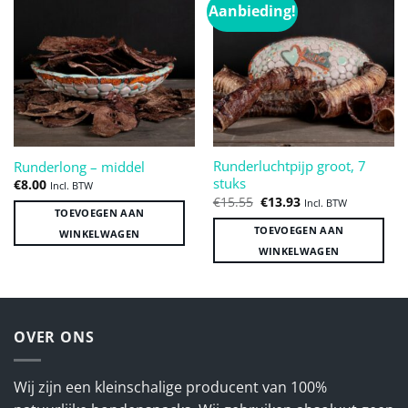
Aanbieding!
Toevoegen
Toevoegen
aan
aan
verlanglijst
verlanglijst
Runderluchtpijp groot, 7
Runderlong – middel
stuks
€
8.00
Incl. BTW
Oorspronkelijke
Huidige
€
15.55
€
13.93
Incl. BTW
prijs
prijs
TOEVOEGEN AAN
was:
is:
TOEVOEGEN AAN
WINKELWAGEN
€15.55.
€13.93.
WINKELWAGEN
OVER ONS
Wij zijn een kleinschalige producent van 100%