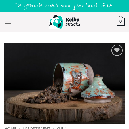
Ga
De gezonde snack voor jouw hond of kat
naar
inhoud
0
Toevoegen
aan
verlanglijst
HOME
/
ASSORTIMENT
/
KLEIN