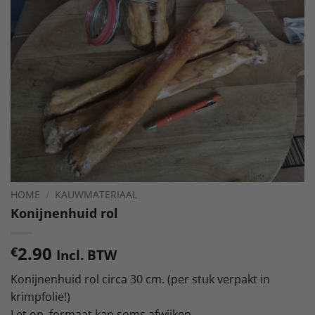
HOME
/
KAUWMATERIAAL
Konijnenhuid rol
2.90
€
Incl. BTW
Konijnenhuid rol circa 30 cm. (per stuk verpakt in
krimpfolie!)
Let op, formaat kan soms afwijken.