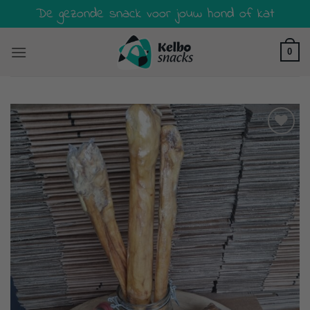
Ga
De gezonde snack voor jouw hond of kat
naar
inhoud
0
Toevoegen
aan
verlanglijst