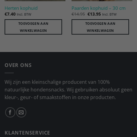
Herten kophuid
Paarden kophuid – 30 cm
Oorspronkelijke
Huidige
€
7.40
€
14.95
€
13.95
Incl. BTW
Incl. BTW
prijs
prijs
was:
is:
TOEVOEGEN AAN
TOEVOEGEN AAN
€14.95.
€13.95.
WINKELWAGEN
WINKELWAGEN
OVER ONS
Wij zijn een kleinschalige producent van 100%
natuurlijke hondensnacks. Wij gebruiken absoluut geen
kleur-, geur- of smaakstoffen in onze producten.
KLANTENSERVICE