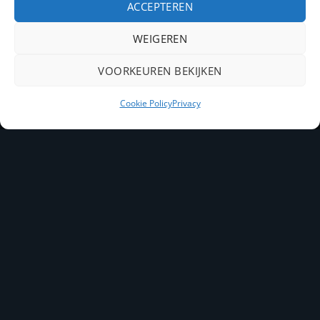
ACCEPTEREN
Contact
WEIGEREN
PayPal
IDeal
Bancontact
VOORKEUREN BEKIJKEN
Copyright 2026 ©
Kelbo snacks
Cookie Policy
Privacy
Joomlapartner Internetbureau