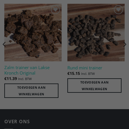
Toevoegen
Toevoegen
aan
aan
verlanglijst
verlanglijst
Zalm trainer van Lakse
Rund mini trainer
Kronch Original
€
15.15
Incl. BTW
€
11.39
Incl. BTW
TOEVOEGEN AAN
TOEVOEGEN AAN
WINKELWAGEN
WINKELWAGEN
OVER ONS