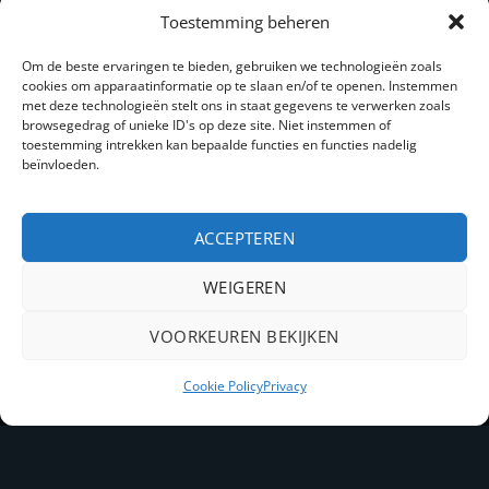
Toestemming beheren
GA NAAR
Om de beste ervaringen te bieden, gebruiken we technologieën zoals
cookies om apparaatinformatie op te slaan en/of te openen. Instemmen
met deze technologieën stelt ons in staat gegevens te verwerken zoals
Over ons
browsegedrag of unieke ID's op deze site. Niet instemmen of
toestemming intrekken kan bepaalde functies en functies nadelig
Snacks
beïnvloeden.
Nieuws
ACCEPTEREN
Contact
WEIGEREN
PayPal
IDeal
Bancontact
VOORKEUREN BEKIJKEN
Copyright 2026 ©
Kelbo snacks
Cookie Policy
Privacy
Joomlapartner Internetbureau