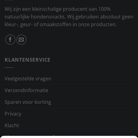
Wij zijn een kleinschalige producent van 100%
natuurlijke hondensnacks. Wij gebruiken absoluut geen
kleur-, geur- of smaakstoffen in onze producten.
KLANTENSERVICE
Veelgestelde vragen
Verzendinformatie
Sparen voor korting
Privacy
Klacht
Algemene voorwaarden